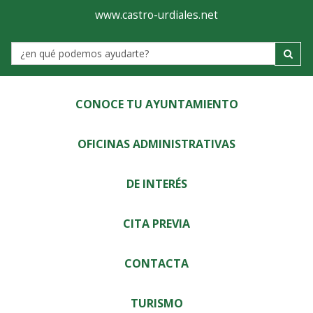
Ayuntamiento
Visor
www.castro-urdiales.net
de
Label
Castro-
Urdiales
CONOCE TU AYUNTAMIENTO
OFICINAS ADMINISTRATIVAS
DE INTERÉS
CITA PREVIA
CONTACTA
TURISMO