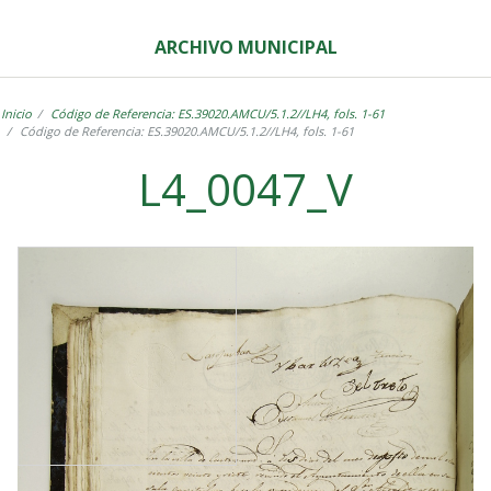
ARCHIVO MUNICIPAL
Inicio
Código de Referencia: ES.39020.AMCU/5.1.2//LH4, fols. 1-61
Código de Referencia: ES.39020.AMCU/5.1.2//LH4, fols. 1-61
L4_0047_V