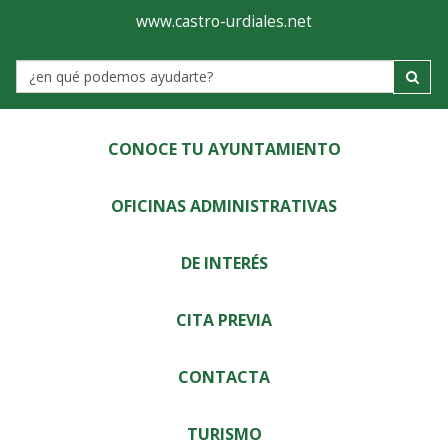
Ayuntamiento
Visor
www.castro-urdiales.net
de
Label
Castro-
Urdiales
CONOCE TU AYUNTAMIENTO
OFICINAS ADMINISTRATIVAS
DE INTERÉS
CITA PREVIA
CONTACTA
TURISMO