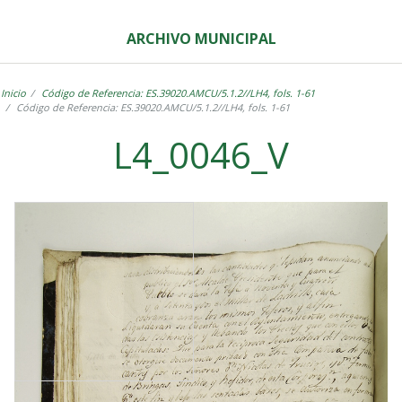
ARCHIVO MUNICIPAL
Inicio
Código de Referencia: ES.39020.AMCU/5.1.2//LH4, fols. 1-61
Código de Referencia: ES.39020.AMCU/5.1.2//LH4, fols. 1-61
L4_0046_V