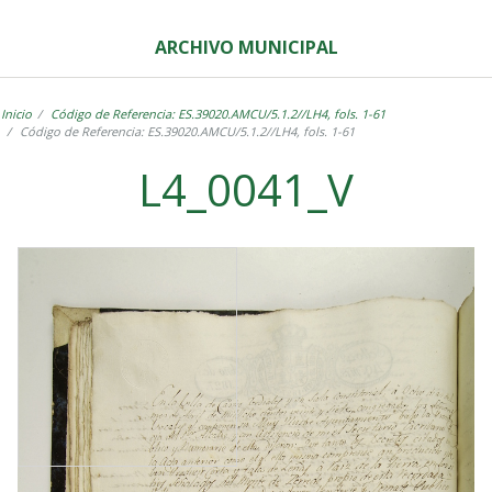
ARCHIVO MUNICIPAL
Inicio
Código de Referencia: ES.39020.AMCU/5.1.2//LH4, fols. 1-61
Código de Referencia: ES.39020.AMCU/5.1.2//LH4, fols. 1-61
L4_0041_V