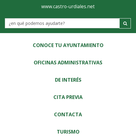
Ayuntamiento
Visor
www.castro-urdiales.net
de
Label
Castro-
Urdiales
CONOCE TU AYUNTAMIENTO
OFICINAS ADMINISTRATIVAS
DE INTERÉS
CITA PREVIA
CONTACTA
TURISMO