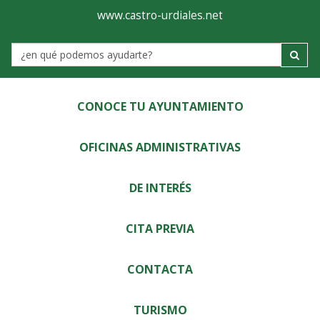
Ayuntamiento
Visor
www.castro-urdiales.net
de
Label
Castro-
Urdiales
CONOCE TU AYUNTAMIENTO
OFICINAS ADMINISTRATIVAS
DE INTERÉS
CITA PREVIA
CONTACTA
TURISMO