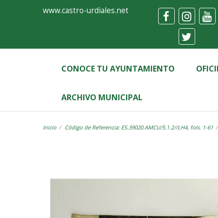
Ayuntamiento
Visor
www.castro-urdiales.net
de
Castro-
Urdiales
CONOCE TU AYUNTAMIENTO
OFIC
ARCHIVO MUNICIPAL
Inicio
Código de Referencia: ES.39020.AMCU/5.1.2//LH4, fols. 1-61