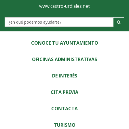
Ayuntamiento
Visor
www.castro-urdiales.net
de
Label
Castro-
Urdiales
CONOCE TU AYUNTAMIENTO
OFICINAS ADMINISTRATIVAS
DE INTERÉS
CITA PREVIA
CONTACTA
TURISMO