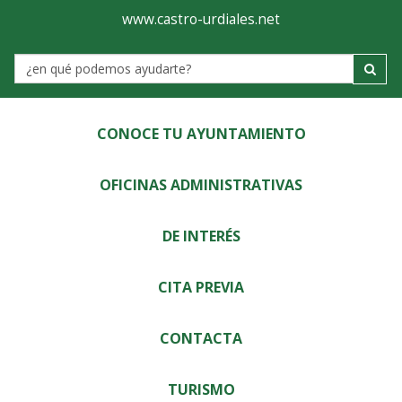
Ayuntamiento
Visor
www.castro-urdiales.net
de
Label
Castro-
Urdiales
CONOCE TU AYUNTAMIENTO
OFICINAS ADMINISTRATIVAS
DE INTERÉS
CITA PREVIA
CONTACTA
TURISMO