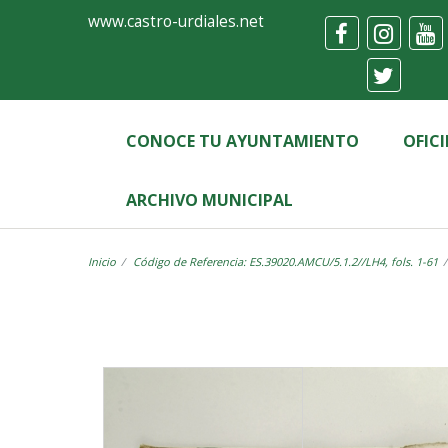
Ayuntamiento
Visor
www.castro-urdiales.net
de
Castro-
Urdiales
CONOCE TU AYUNTAMIENTO
OFIC
ARCHIVO MUNICIPAL
Inicio
Código de Referencia: ES.39020.AMCU/5.1.2//LH4, fols. 1-61