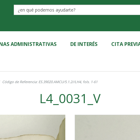
Label
INAS ADMINISTRATIVAS
DE INTERÉS
CITA PREVI
Código de Referencia: ES.39020.AMCU/5.1.2//LH4, fols. 1-61
L4_0031_V