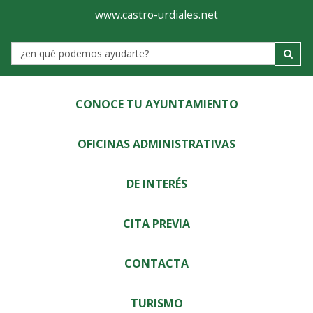
Ayuntamiento
Visor
www.castro-urdiales.net
de
Label
Castro-
Urdiales
CONOCE TU AYUNTAMIENTO
OFICINAS ADMINISTRATIVAS
DE INTERÉS
CITA PREVIA
CONTACTA
TURISMO