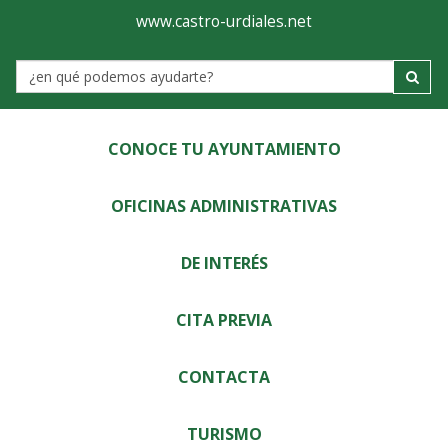
Ayuntamiento
Visor
www.castro-urdiales.net
de
Label
Castro-
Urdiales
CONOCE TU AYUNTAMIENTO
OFICINAS ADMINISTRATIVAS
DE INTERÉS
CITA PREVIA
CONTACTA
TURISMO