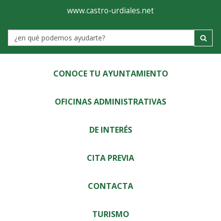
Ayuntamiento
Visor
www.castro-urdiales.net
de
Label
Castro-
Urdiales
CONOCE TU AYUNTAMIENTO
OFICINAS ADMINISTRATIVAS
DE INTERÉS
CITA PREVIA
CONTACTA
TURISMO