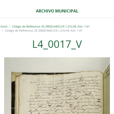
ARCHIVO MUNICIPAL
Inicio
Código de Referencia: ES.39020.AMCU/5.1.2//LH4, fols. 1-61
Código de Referencia: ES.39020.AMCU/5.1.2//LH4, fols. 1-61
L4_0017_V