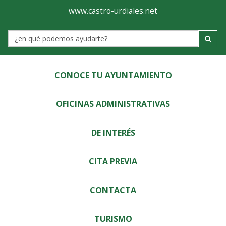
Ayuntamiento
Visor
www.castro-urdiales.net
de
Label
Castro-
Urdiales
CONOCE TU AYUNTAMIENTO
OFICINAS ADMINISTRATIVAS
DE INTERÉS
CITA PREVIA
CONTACTA
TURISMO