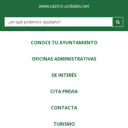
Ayuntamiento
Visor
www.castro-urdiales.net
de
Label
Castro-
Urdiales
CONOCE TU AYUNTAMIENTO
OFICINAS ADMINISTRATIVAS
DE INTERÉS
CITA PREVIA
CONTACTA
TURISMO