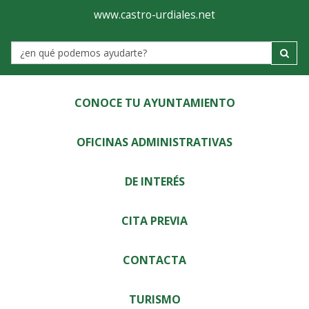
Ayuntamiento
Visor
www.castro-urdiales.net
de
Label
Castro-
Urdiales
CONOCE TU AYUNTAMIENTO
OFICINAS ADMINISTRATIVAS
DE INTERÉS
CITA PREVIA
CONTACTA
TURISMO