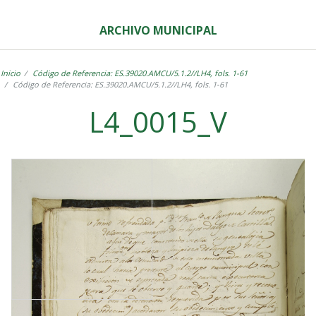
ARCHIVO MUNICIPAL
Inicio
Código de Referencia: ES.39020.AMCU/5.1.2//LH4, fols. 1-61
Código de Referencia: ES.39020.AMCU/5.1.2//LH4, fols. 1-61
L4_0015_V