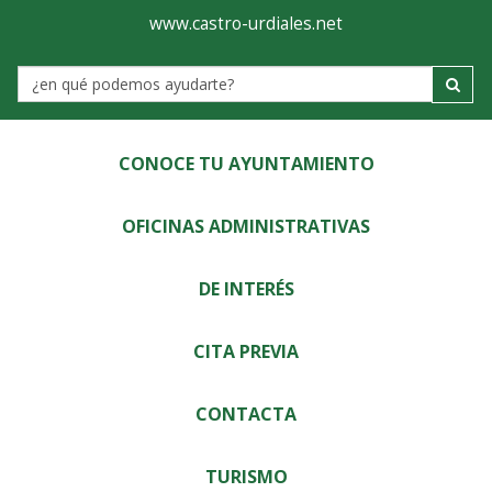
Ayuntamiento
Visor
www.castro-urdiales.net
de
Label
Castro-
Urdiales
CONOCE TU AYUNTAMIENTO
OFICINAS ADMINISTRATIVAS
DE INTERÉS
CITA PREVIA
CONTACTA
TURISMO