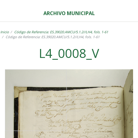
ARCHIVO MUNICIPAL
Inicio
Código de Referencia: ES.39020.AMCU/5.1.2//LH4, fols. 1-61
Código de Referencia: ES.39020.AMCU/5.1.2//LH4, fols. 1-61
L4_0008_V