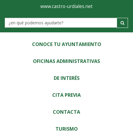
Ayuntamiento
Visor
www.castro-urdiales.net
de
Label
Castro-
Urdiales
CONOCE TU AYUNTAMIENTO
OFICINAS ADMINISTRATIVAS
DE INTERÉS
CITA PREVIA
CONTACTA
TURISMO