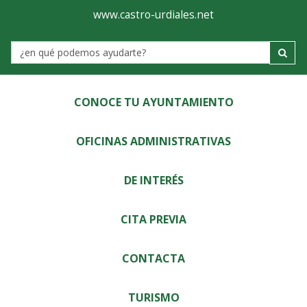
Ayuntamiento
Visor
www.castro-urdiales.net
de
Label
Castro-
Urdiales
CONOCE TU AYUNTAMIENTO
OFICINAS ADMINISTRATIVAS
DE INTERÉS
CITA PREVIA
CONTACTA
TURISMO