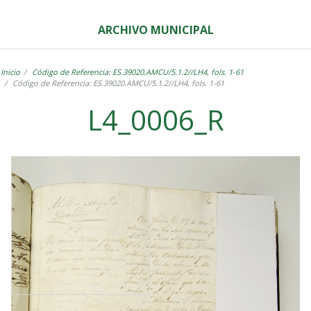
ARCHIVO MUNICIPAL
Inicio
Código de Referencia: ES.39020.AMCU/5.1.2//LH4, fols. 1-61
Código de Referencia: ES.39020.AMCU/5.1.2//LH4, fols. 1-61
L4_0006_R