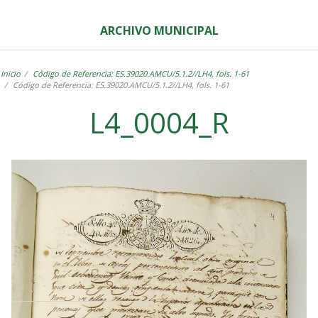
ARCHIVO MUNICIPAL
Inicio
Código de Referencia: ES.39020.AMCU/5.1.2//LH4, fols. 1-61
Código de Referencia: ES.39020.AMCU/5.1.2//LH4, fols. 1-61
L4_0004_R