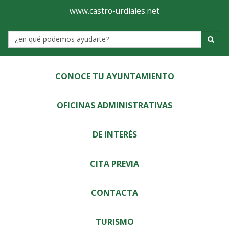
Ayuntamiento
Visor
www.castro-urdiales.net
de
Label
Castro-
Urdiales
CONOCE TU AYUNTAMIENTO
OFICINAS ADMINISTRATIVAS
DE INTERÉS
CITA PREVIA
CONTACTA
TURISMO