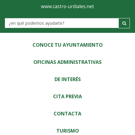
Ayuntamiento
Visor
www.castro-urdiales.net
de
Label
Castro-
Urdiales
CONOCE TU AYUNTAMIENTO
OFICINAS ADMINISTRATIVAS
DE INTERÉS
CITA PREVIA
CONTACTA
TURISMO