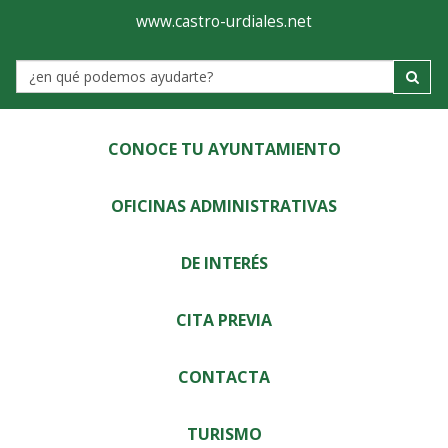
Ayuntamiento
Visor
www.castro-urdiales.net
de
Label
Castro-
Urdiales
CONOCE TU AYUNTAMIENTO
OFICINAS ADMINISTRATIVAS
DE INTERÉS
CITA PREVIA
CONTACTA
TURISMO