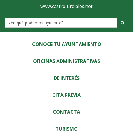
Ayuntamiento
Visor
www.castro-urdiales.net
de
Label
Castro-
Urdiales
CONOCE TU AYUNTAMIENTO
OFICINAS ADMINISTRATIVAS
DE INTERÉS
CITA PREVIA
CONTACTA
TURISMO