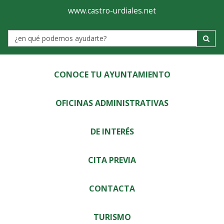
Ayuntamiento
Visor
www.castro-urdiales.net
de
Label
Castro-
Urdiales
CONOCE TU AYUNTAMIENTO
OFICINAS ADMINISTRATIVAS
DE INTERÉS
CITA PREVIA
CONTACTA
TURISMO