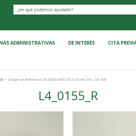
Label
INAS ADMINISTRATIVAS
DE INTERÉS
CITA PREVI
68
Código de Referencia: ES.39020.AMCU/5.1.2//LH4, fols. 126-168
L4_0155_R