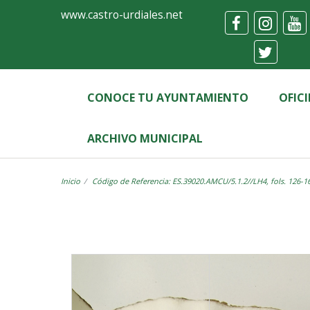
Ayuntamiento
Visor
www.castro-urdiales.net
de
Castro-
Urdiales
CONOCE TU AYUNTAMIENTO
OFIC
ARCHIVO MUNICIPAL
Inicio
Código de Referencia: ES.39020.AMCU/5.1.2//LH4, fols. 126-1