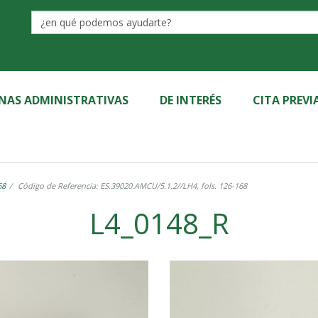
Label
INAS ADMINISTRATIVAS
DE INTERÉS
CITA PREVI
68
Código de Referencia: ES.39020.AMCU/5.1.2//LH4, fols. 126-168
L4_0148_R