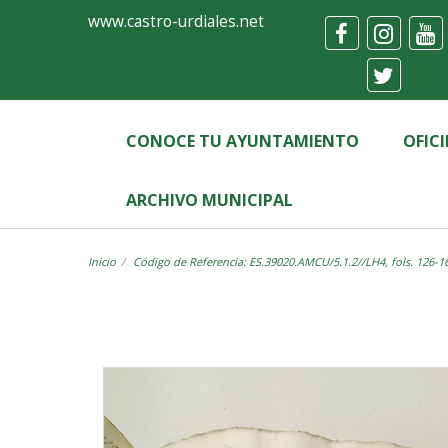
Ayuntamiento
Visor
www.castro-urdiales.net
de
Castro-
Urdiales
CONOCE TU AYUNTAMIENTO
OFIC
ARCHIVO MUNICIPAL
Inicio
Código de Referencia: ES.39020.AMCU/5.1.2//LH4, fols. 126-1