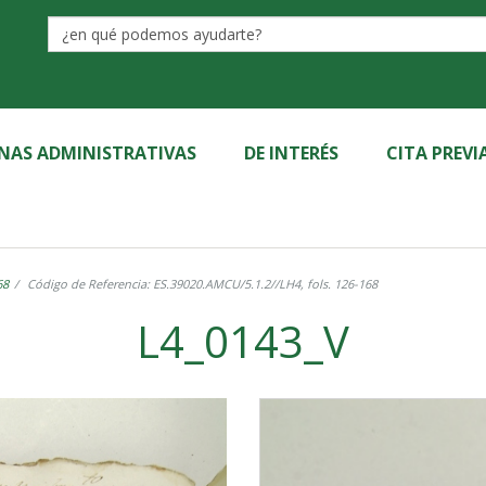
Label
INAS ADMINISTRATIVAS
DE INTERÉS
CITA PREVI
68
Código de Referencia: ES.39020.AMCU/5.1.2//LH4, fols. 126-168
L4_0143_V