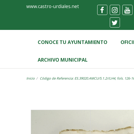
Ayuntamiento
Visor
www.castro-urdiales.net
de
Castro-
Urdiales
CONOCE TU AYUNTAMIENTO
OFIC
ARCHIVO MUNICIPAL
Inicio
Código de Referencia: ES.39020.AMCU/5.1.2//LH4, fols. 126-1