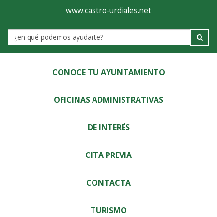
Ayuntamiento
Visor
www.castro-urdiales.net
de
Label
Castro-
Urdiales
CONOCE TU AYUNTAMIENTO
OFICINAS ADMINISTRATIVAS
DE INTERÉS
CITA PREVIA
CONTACTA
TURISMO