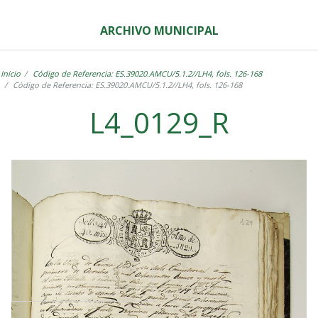
ARCHIVO MUNICIPAL
Inicio
Código de Referencia: ES.39020.AMCU/5.1.2//LH4, fols. 126-168
Código de Referencia: ES.39020.AMCU/5.1.2//LH4, fols. 126-168
L4_0129_R