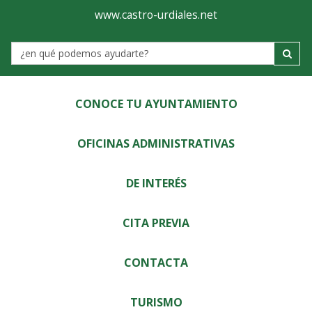
Ayuntamiento
Visor
www.castro-urdiales.net
de
Label
Castro-
Urdiales
CONOCE TU AYUNTAMIENTO
OFICINAS ADMINISTRATIVAS
DE INTERÉS
CITA PREVIA
CONTACTA
TURISMO