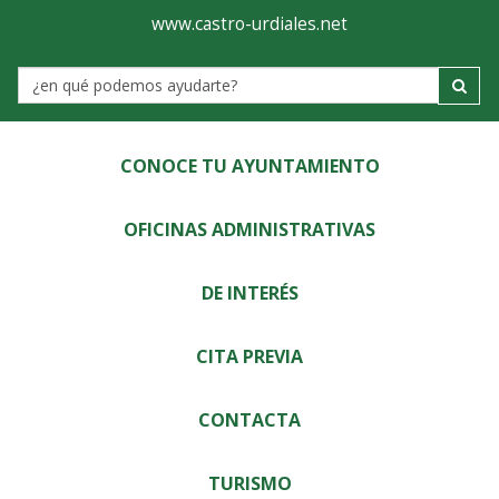
Ayuntamiento
Visor
www.castro-urdiales.net
de
Label
Castro-
Urdiales
CONOCE TU AYUNTAMIENTO
OFICINAS ADMINISTRATIVAS
DE INTERÉS
CITA PREVIA
CONTACTA
TURISMO