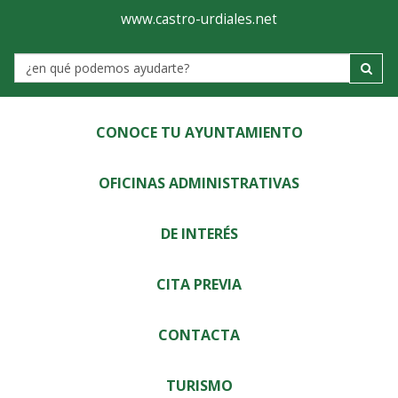
Ayuntamiento
Visor
www.castro-urdiales.net
de
Label
Castro-
Urdiales
CONOCE TU AYUNTAMIENTO
OFICINAS ADMINISTRATIVAS
DE INTERÉS
CITA PREVIA
CONTACTA
TURISMO