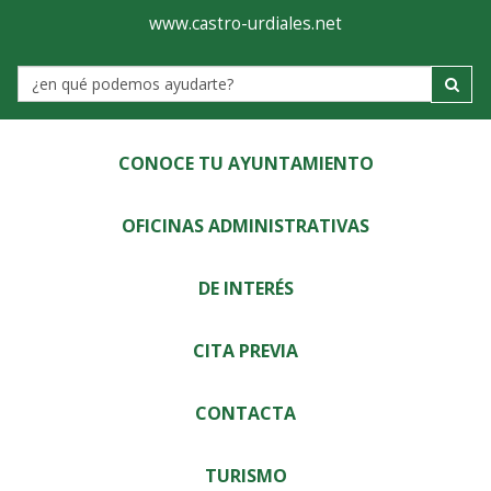
Ayuntamiento
Visor
www.castro-urdiales.net
de
Label
Castro-
Urdiales
CONOCE TU AYUNTAMIENTO
OFICINAS ADMINISTRATIVAS
DE INTERÉS
CITA PREVIA
CONTACTA
TURISMO