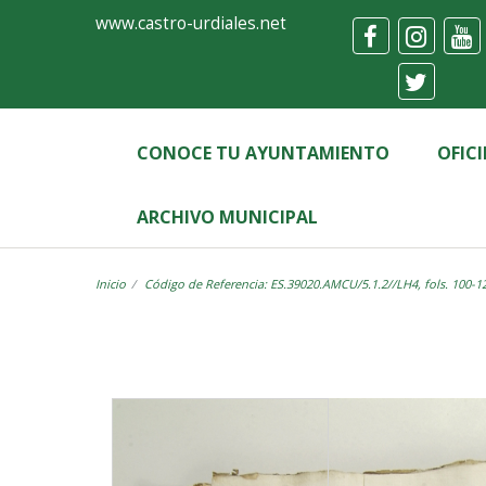
Ayuntamiento
Visor
www.castro-urdiales.net
de
Castro-
Urdiales
CONOCE TU AYUNTAMIENTO
OFIC
ARCHIVO MUNICIPAL
Inicio
Código de Referencia: ES.39020.AMCU/5.1.2//LH4, fols. 100-1