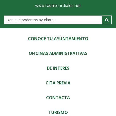
Ayuntamiento
Visor
www.castro-urdiales.net
de
Label
Castro-
Urdiales
CONOCE TU AYUNTAMIENTO
OFICINAS ADMINISTRATIVAS
DE INTERÉS
CITA PREVIA
CONTACTA
TURISMO