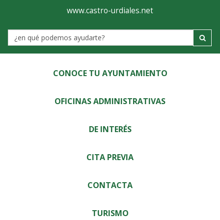
Ayuntamiento
Visor
www.castro-urdiales.net
de
Label
Castro-
Urdiales
CONOCE TU AYUNTAMIENTO
OFICINAS ADMINISTRATIVAS
DE INTERÉS
CITA PREVIA
CONTACTA
TURISMO