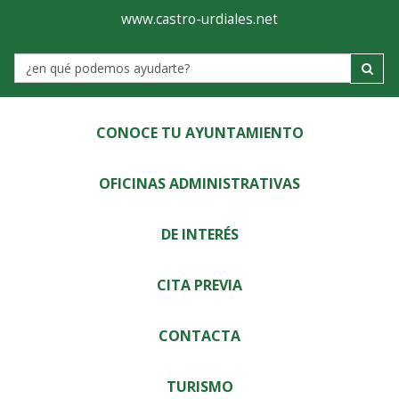
Ayuntamiento
Visor
www.castro-urdiales.net
de
Label
Castro-
Urdiales
CONOCE TU AYUNTAMIENTO
OFICINAS ADMINISTRATIVAS
DE INTERÉS
CITA PREVIA
CONTACTA
TURISMO