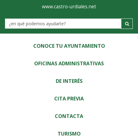
Ayuntamiento
Visor
www.castro-urdiales.net
de
Label
Castro-
Urdiales
CONOCE TU AYUNTAMIENTO
OFICINAS ADMINISTRATIVAS
DE INTERÉS
CITA PREVIA
CONTACTA
TURISMO