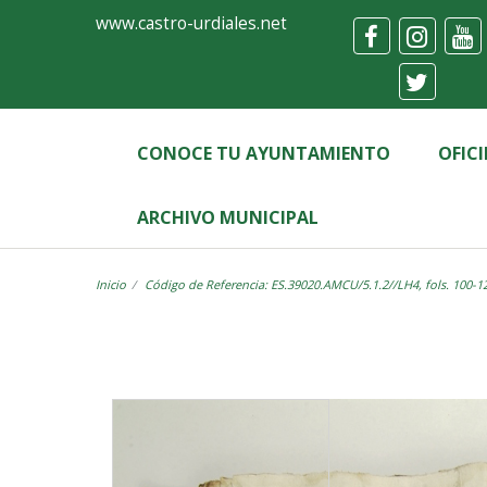
Ayuntamiento
Visor
www.castro-urdiales.net
de
Castro-
Urdiales
CONOCE TU AYUNTAMIENTO
OFIC
ARCHIVO MUNICIPAL
Inicio
Código de Referencia: ES.39020.AMCU/5.1.2//LH4, fols. 100-1