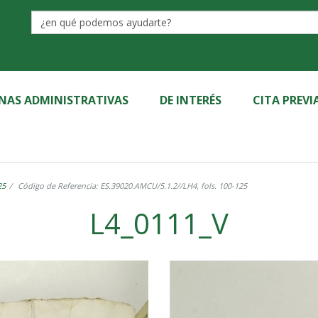
Label
INAS ADMINISTRATIVAS
DE INTERÉS
CITA PREVI
25
Código de Referencia: ES.39020.AMCU/5.1.2//LH4, fols. 100-125
L4_0111_V