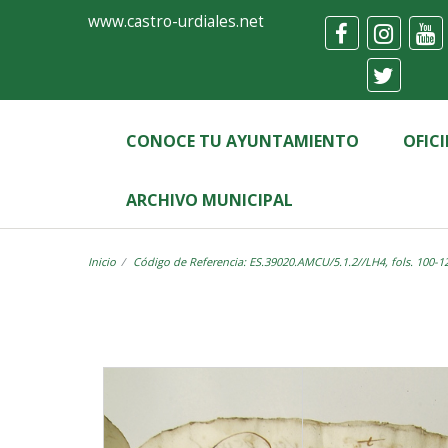
Ayuntamiento
Visor
www.castro-urdiales.net
de
Castro-
Urdiales
CONOCE TU AYUNTAMIENTO
OFIC
ARCHIVO MUNICIPAL
Inicio
Código de Referencia: ES.39020.AMCU/5.1.2//LH4, fols. 100-1