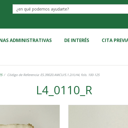
Label
INAS ADMINISTRATIVAS
DE INTERÉS
CITA PREVI
25
Código de Referencia: ES.39020.AMCU/5.1.2//LH4, fols. 100-125
L4_0110_R