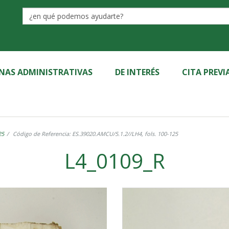
Label
INAS ADMINISTRATIVAS
DE INTERÉS
CITA PREVI
25
Código de Referencia: ES.39020.AMCU/5.1.2//LH4, fols. 100-125
L4_0109_R