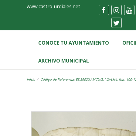
Ayuntamiento
Visor
www.castro-urdiales.net
de
Castro-
Urdiales
CONOCE TU AYUNTAMIENTO
OFIC
ARCHIVO MUNICIPAL
Inicio
Código de Referencia: ES.39020.AMCU/5.1.2//LH4, fols. 100-1