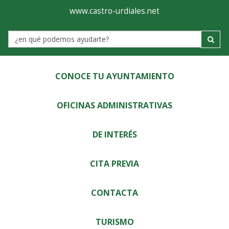
Ayuntamiento
Visor
www.castro-urdiales.net
de
Label
Castro-
Urdiales
CONOCE TU AYUNTAMIENTO
OFICINAS ADMINISTRATIVAS
DE INTERÉS
CITA PREVIA
CONTACTA
TURISMO