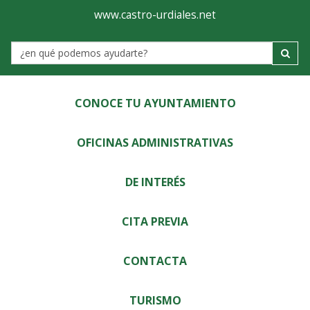
Ayuntamiento
Visor
www.castro-urdiales.net
de
Label
Castro-
Urdiales
CONOCE TU AYUNTAMIENTO
OFICINAS ADMINISTRATIVAS
DE INTERÉS
CITA PREVIA
CONTACTA
TURISMO