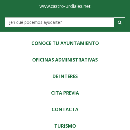
Ayuntamiento
Visor
www.castro-urdiales.net
de
Label
Castro-
Urdiales
CONOCE TU AYUNTAMIENTO
OFICINAS ADMINISTRATIVAS
DE INTERÉS
CITA PREVIA
CONTACTA
TURISMO