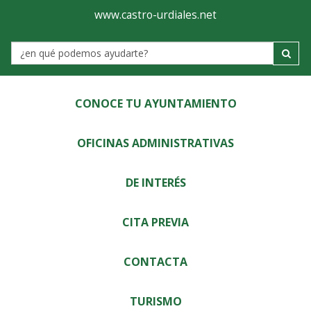
Ayuntamiento
Visor
www.castro-urdiales.net
de
Label
Castro-
Urdiales
CONOCE TU AYUNTAMIENTO
OFICINAS ADMINISTRATIVAS
DE INTERÉS
CITA PREVIA
CONTACTA
TURISMO