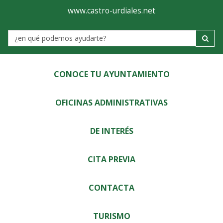
Ayuntamiento
Visor
www.castro-urdiales.net
de
Label
Castro-
Urdiales
CONOCE TU AYUNTAMIENTO
OFICINAS ADMINISTRATIVAS
DE INTERÉS
CITA PREVIA
CONTACTA
TURISMO