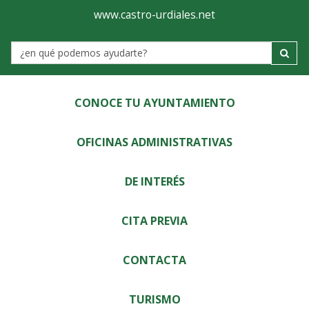
Ayuntamiento
Visor
www.castro-urdiales.net
de
Label
Castro-
Urdiales
CONOCE TU AYUNTAMIENTO
OFICINAS ADMINISTRATIVAS
DE INTERÉS
CITA PREVIA
CONTACTA
TURISMO