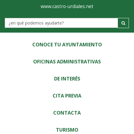
Ayuntamiento
Visor
www.castro-urdiales.net
de
Label
Castro-
Urdiales
CONOCE TU AYUNTAMIENTO
OFICINAS ADMINISTRATIVAS
DE INTERÉS
CITA PREVIA
CONTACTA
TURISMO