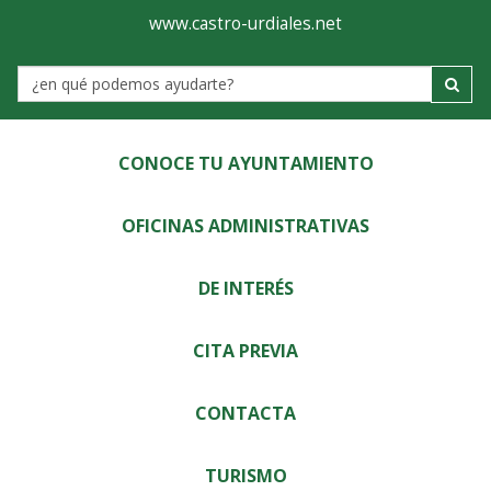
Ayuntamiento
Visor
www.castro-urdiales.net
de
Label
Castro-
Urdiales
CONOCE TU AYUNTAMIENTO
OFICINAS ADMINISTRATIVAS
DE INTERÉS
CITA PREVIA
CONTACTA
TURISMO