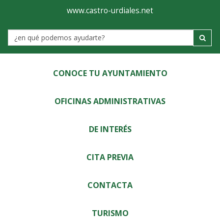
Ayuntamiento
Visor
www.castro-urdiales.net
de
Label
Castro-
Urdiales
CONOCE TU AYUNTAMIENTO
OFICINAS ADMINISTRATIVAS
DE INTERÉS
CITA PREVIA
CONTACTA
TURISMO