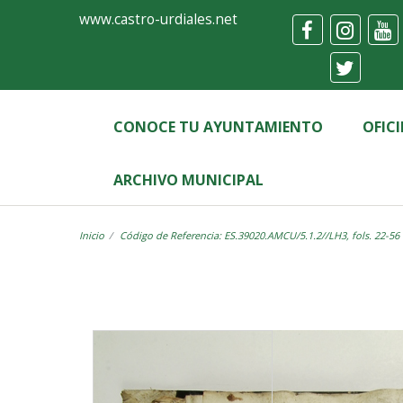
Ayuntamiento
Visor
www.castro-urdiales.net
de
Castro-
Urdiales
CONOCE TU AYUNTAMIENTO
OFIC
ARCHIVO MUNICIPAL
Inicio
Código de Referencia: ES.39020.AMCU/5.1.2//LH3, fols. 22-56