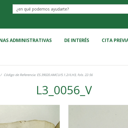
Label
INAS ADMINISTRATIVAS
DE INTERÉS
CITA PREVI
Código de Referencia: ES.39020.AMCU/5.1.2//LH3, fols. 22-56
L3_0056_V