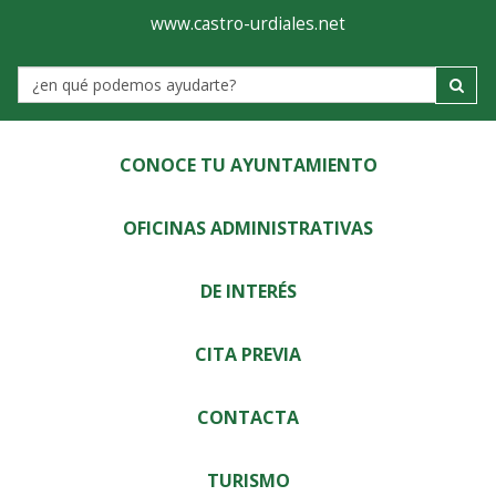
Ayuntamiento
Visor
www.castro-urdiales.net
de
Label
Castro-
Urdiales
CONOCE TU AYUNTAMIENTO
OFICINAS ADMINISTRATIVAS
DE INTERÉS
CITA PREVIA
CONTACTA
TURISMO