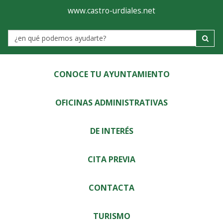
Ayuntamiento
Visor
www.castro-urdiales.net
de
Label
Castro-
Urdiales
CONOCE TU AYUNTAMIENTO
OFICINAS ADMINISTRATIVAS
DE INTERÉS
CITA PREVIA
CONTACTA
TURISMO